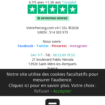
4,7/5 avec +1,3K avis
Trustpilot
VotrePiercing.com v4.1 SSL ©2026
SIREN : 514 303 973
Nous suivre :
Facebook
-
Twitter
-
Pinterest
-
Instagram
SAV 7/7
- Tél. :
06.52.69.79.53
21 boulevard Pablo Neruda
13920 Saint-Mitre-les-Remparts
France
Notre site utilise des cookies facultatifs pour
mesurer l'audience.
Cliquez ici
pour en savoir plus. Votre choix :
Refuser
-
Accepter