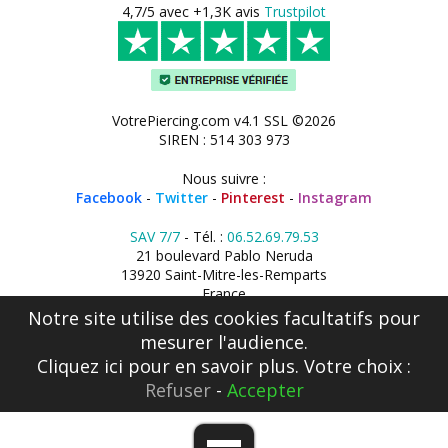
4,7/5 avec +1,3K avis
Trustpilot
VotrePiercing.com v4.1 SSL ©2026
SIREN : 514 303 973
Nous suivre :
Facebook
-
Twitter
-
Pinterest
-
Instagram
SAV 7/7
- Tél. :
06.52.69.79.53
21 boulevard Pablo Neruda
13920 Saint-Mitre-les-Remparts
France
Notre site utilise des cookies facultatifs pour
mesurer l'audience.
Cliquez ici
pour en savoir plus. Votre choix :
Refuser
-
Accepter