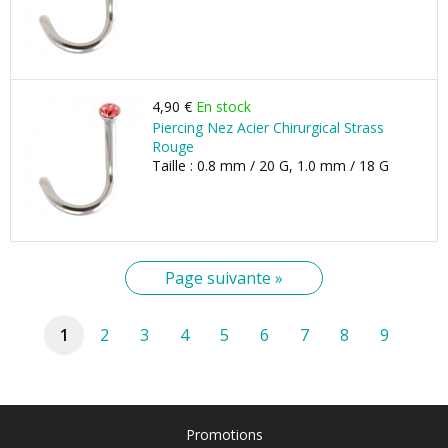
4,90 €
En stock
Piercing Nez Acier Chirurgical Strass
Rouge
Taille : 0.8 mm / 20 G, 1.0 mm / 18 G
Page suivante »
1
2
3
4
5
6
7
8
9
Promotions