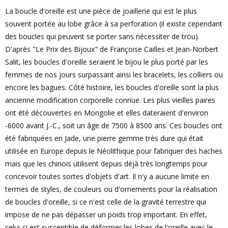
La boucle d'oreille est une pièce de joaillerie qui est le plus
souvent portée au lobe grâce à sa perforation (il existe cependant
des boucles qui peuvent se porter sans nécessiter de trou).
D'après "Le Prix des Bijoux" de Françoise Cailles et Jean-Norbert
Salit, les boucles d'oreille seraient le bijou le plus porté par les
femmes de nos jours surpassant ainsi les bracelets, les colliers ou
encore les bagues. Côté histoire, les boucles d'oreille sont la plus
ancienne modification corporelle connue. Les plus vieilles paires
ont été découvertes en Mongolie et elles dateraient d'environ
-6000 avant J.-C., soit un âge de 7500 à 8500 ans. Ces boucles ont
été fabriquées en Jade, une pierre gemme très dure qui était
utilisée en Europe depuis le Néolithique pour fabriquer des haches
mais que les chinois utilisent depuis déjà très longtemps pour
concevoir toutes sortes d'objets d'art. Il n'y a aucune limite en
termes de styles, de couleurs ou d'ornements pour la réalisation
de boucles d'oreille, si ce n'est celle de la gravité terrestre qui
impose de ne pas dépasser un poids trop important. En effet,
celui-ci est susceptible de déformer les lobes de l'oreille avec le