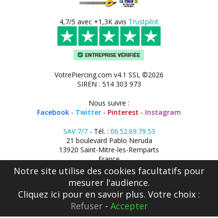
4,7/5 avec +1,3K avis
Trustpilot
VotrePiercing.com v4.1 SSL ©2026
SIREN : 514 303 973
Nous suivre :
Facebook
-
Twitter
-
Pinterest
-
Instagram
SAV 7/7
- Tél. :
06.52.69.79.53
21 boulevard Pablo Neruda
13920 Saint-Mitre-les-Remparts
France
Notre site utilise des cookies facultatifs pour
mesurer l'audience.
Cliquez ici
pour en savoir plus. Votre choix :
Refuser
-
Accepter