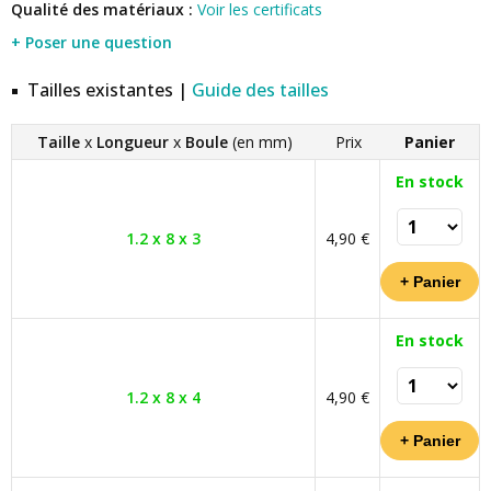
Qualité des matériaux :
Voir les certificats
+ Poser une question
Tailles existantes |
Guide des tailles
Taille
x
Longueur
x
Boule
(en mm)
Prix
Panier
En stock
1.2 x 8 x 3
4,90 €
En stock
1.2 x 8 x 4
4,90 €