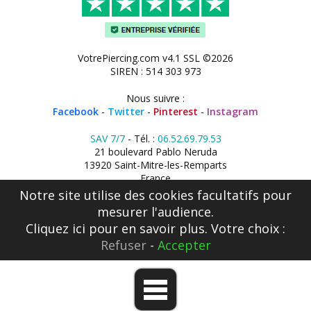
VotrePiercing.com v4.1 SSL ©2026
SIREN : 514 303 973
Nous suivre :
Facebook
-
Twitter
-
Pinterest
-
Instagram
SAV 7/7
- Tél. :
06.52.69.79.53
21 boulevard Pablo Neruda
13920 Saint-Mitre-les-Remparts
France
Notre site utilise des cookies facultatifs pour
mesurer l'audience.
Cliquez ici
pour en savoir plus. Votre choix :
Refuser
-
Accepter