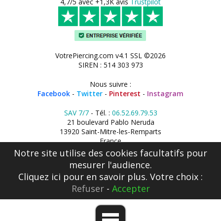
4,7/5 avec +1,3K avis
Trustpilot
VotrePiercing.com v4.1 SSL ©2026
SIREN : 514 303 973
Nous suivre :
Facebook
-
Twitter
-
Pinterest
-
Instagram
SAV 7/7
- Tél. :
06.52.69.79.53
21 boulevard Pablo Neruda
13920 Saint-Mitre-les-Remparts
France
Notre site utilise des cookies facultatifs pour
mesurer l'audience.
Cliquez ici
pour en savoir plus. Votre choix :
Refuser
-
Accepter