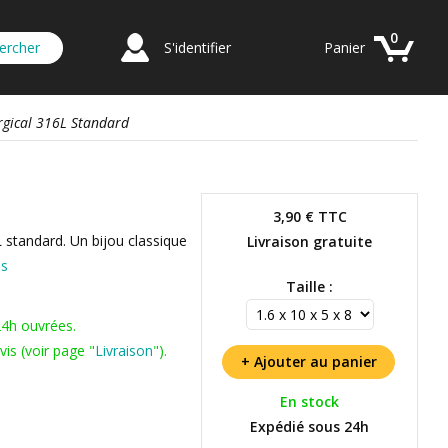
0
S'identifier
Panier
rgical 316L Standard
3,90 €
TTC
L standard. Un bijou classique
Livraison gratuite
us
Taille :
24h ouvrées.
is (voir page "
Livraison
").
En stock
Expédié sous 24h