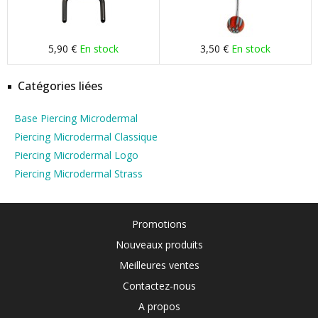
5,90 €
En stock
3,50 €
En stock
Catégories liées
Base Piercing Microdermal
Piercing Microdermal Classique
Piercing Microdermal Logo
Piercing Microdermal Strass
Promotions
Nouveaux produits
Meilleures ventes
Contactez-nous
A propos