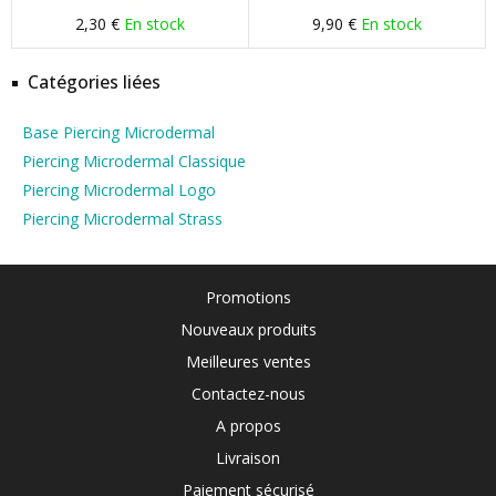
2,30 €
En stock
9,90 €
En stock
Catégories liées
Base Piercing Microdermal
Piercing Microdermal Classique
Piercing Microdermal Logo
Piercing Microdermal Strass
Promotions
Nouveaux produits
Meilleures ventes
Contactez-nous
A propos
Livraison
Paiement sécurisé