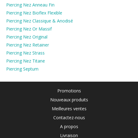
Piercing Nez Anneau Fin
Piercing Nez Bioflex Flexible
Piercing Nez Classique & Anodisé
Piercing Nez Or Massif
Piercing Nez Original
Piercing Nez Retainer
Piercing Nez Strass
Piercing Nez Titane
Piercing Septum
Promotions
Nouveaux produits
Meilleures ventes
Contactez-nous
A propos
Livraison