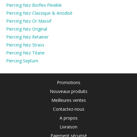
Piercing Nez Bioflex Flexible
Piercing Nez Classique & Anodisé
Piercing Nez Or Massif
Piercing Nez Original
Piercing Nez Retainer
Piercing Nez Strass
Piercing Nez Titane
Piercing Septum
Promotions
Nouveaux produits
Meilleures ventes
Contactez-nous
A propos
Livraison
Paiement sécurisé