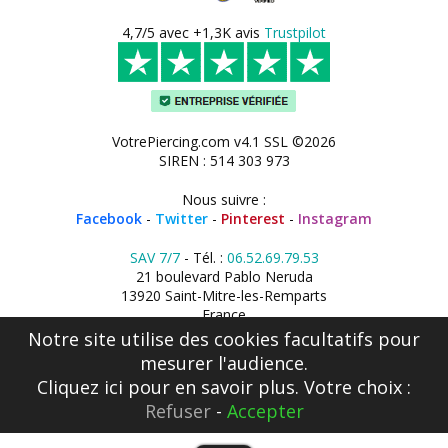
4,7/5 avec +1,3K avis
Trustpilot
VotrePiercing.com v4.1 SSL ©2026
SIREN : 514 303 973
Nous suivre :
Facebook
-
Twitter
-
Pinterest
-
Instagram
SAV 7/7
- Tél. :
06.52.69.79.53
21 boulevard Pablo Neruda
13920 Saint-Mitre-les-Remparts
France
Notre site utilise des cookies facultatifs pour
mesurer l'audience.
Cliquez ici
pour en savoir plus. Votre choix :
Refuser
-
Accepter