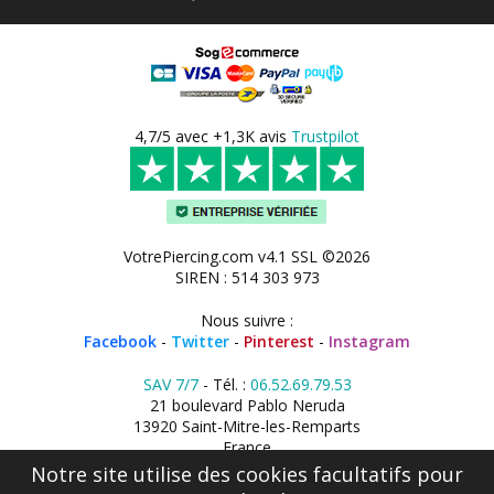
4,7/5 avec +1,3K avis
Trustpilot
VotrePiercing.com v4.1 SSL ©2026
SIREN : 514 303 973
Nous suivre :
Facebook
-
Twitter
-
Pinterest
-
Instagram
SAV 7/7
- Tél. :
06.52.69.79.53
21 boulevard Pablo Neruda
13920 Saint-Mitre-les-Remparts
France
Notre site utilise des cookies facultatifs pour