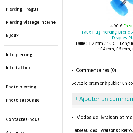
Piercing Tragus
Piercing Vissage Interne
4,90 €
En s
Faux Plug Piercing Oreille 
Bijoux
Disques Pl
Taille : 1.2 mm / 16 G - Long
: 04 mm, 06 mm, 0
Info piercing
Info tattoo
Commentaires (0)
Soyez le premier à publier un c
Photo piercing
+ Ajouter un commen
Photo tatouage
Modes de livraison et mo
Contactez-nous
Tableau des livraisons
: Retro
A propos