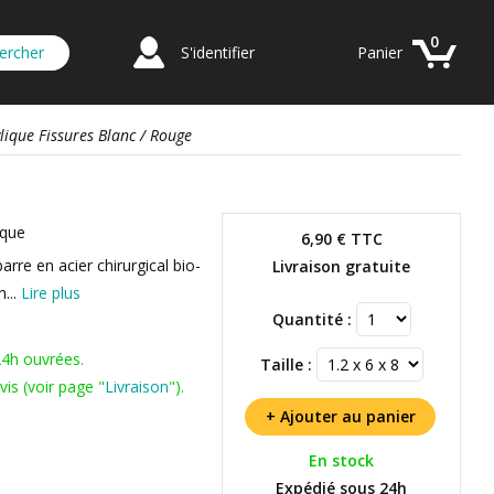
0
S'identifier
Panier
ique Fissures Blanc / Rouge
ique
6,90 €
TTC
arre en acier chirurgical bio-
Livraison gratuite
...
Lire plus
Quantité :
24h ouvrées.
Taille :
is (voir page "
Livraison
").
En stock
Expédié sous 24h