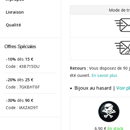
Mode de tr
Livraison
Qualité
Offres Spéciales
-10%
dès
15 €
Code :
43B715DU
Retours
: Vous disposez de 90 j
été ouvert.
En savoir plus
-20%
dès
25 €
Code :
7GKBHT6F
Bijoux au hasard |
Voir p
-30%
dès
90 €
Code :
IAXZAD9T
6,90 €
En stock