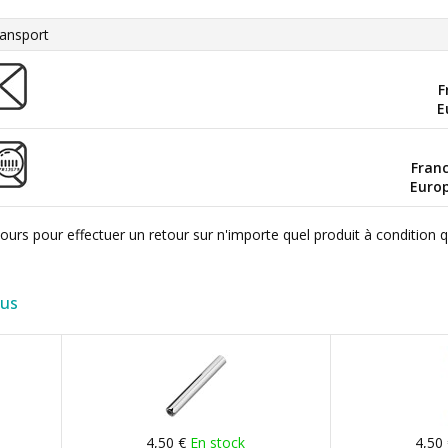
ansport
F
E
Fran
Euro
ours pour effectuer un retour sur n'importe quel produit à condition 
lus
4,50 €
En stock
4,50