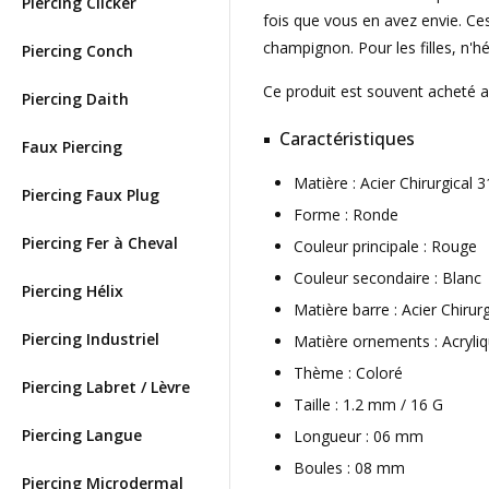
Piercing Clicker
fois que vous en avez envie. Ce
champignon. Pour les filles, n'
Piercing Conch
Ce produit est souvent acheté 
Piercing Daith
Caractéristiques
Faux Piercing
Matière : Acier Chirurgical
Piercing Faux Plug
Forme : Ronde
Piercing Fer à Cheval
Couleur principale : Rouge
Couleur secondaire : Blanc
Piercing Hélix
Matière barre : Acier Chirur
Piercing Industriel
Matière ornements : Acryli
Thème : Coloré
Piercing Labret / Lèvre
Taille : 1.2 mm / 16 G
Piercing Langue
Longueur : 06 mm
Boules : 08 mm
Piercing Microdermal