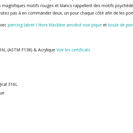
s magnifiques motifs rouges et blancs rappellent des motifs psychédé
hésitez pas à en commander deux, un pour chaque côté afin de les po
avec
piercing labret / lèvre blackline anodisé noir pique
et
boule de pie
 316L (ASTM F138) & Acrylique
Voir les certificats
gical 316L
que