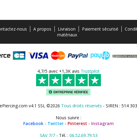
ntactez-nous
A propos
Livraison
Paiement sécurisé
Condi
matériaux
4,7/5 avec +1,3K avis
Trustpilot
ePiercing.com v4.1 SSL ©2026
Tous droits réservés
- SIREN : 514 30
Nous suivre :
Facebook
-
Twitter
-
Pinterest
-
Instagram
SAV 7/7
- Tél. :
06.52.69.79.53