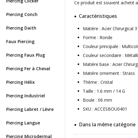
Piercing Clicker
Ce produit est souvent acheté 
Piercing Conch
Caractéristiques
Piercing Daith
Matière : Acier Chirurgical
Forme : Ronde
Faux Piercing
Couleur principale : Multico
Piercing Faux Plug
Couleur secondaire : Métall
Matière base : Acier Chirurg
Piercing Fer à Cheval
Matière ornement : Strass
Piercing Hélix
Thème : Cristal
Taille : 1.6 mm / 14 G
Piercing Industriel
Boule : 06 mm
SKU : ACCESBOU0401
Piercing Labret / Lèvre
Piercing Langue
Dans la même catégorie
Piercing Microdermal