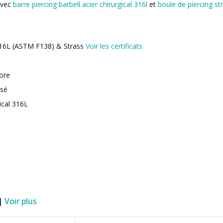
avec
barre piercing barbell acier chirurgical 316l
et
boule de piercing st
 316L (ASTM F138) & Strass
Voir les certificats
lore
isé
ical 316L
 |
Voir plus