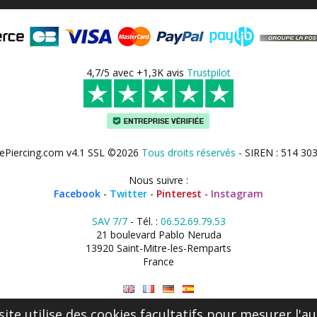
4,7/5 avec +1,3K avis
Trustpilot
ePiercing.com v4.1 SSL ©2026
Tous droits réservés
- SIREN : 514 30
Nous suivre :
Facebook
-
Twitter
-
Pinterest
-
Instagram
SAV 7/7
- Tél. :
06.52.69.79.53
21 boulevard Pablo Neruda
13920 Saint-Mitre-les-Remparts
France
site utilise des cookies facultatifs pour mesurer l'au