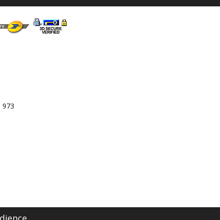
3 973
dience.