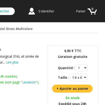
0
S'identifier
Panier
stal Strass Multicolore
s
4,90 €
TTC
irurgical 316L et ornée de
Livraison gratuite
ur...
Lire plus
Quantité :
24h ouvrées.
Taille :
is (voir page "
Livraison
").
En stock
Expédié sous 24h