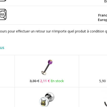
E
Fran
Euro
ours pour effectuer un retour sur n'importe quel produit à condition 
lus
3,30 €
2,11 €
En stock
5,90