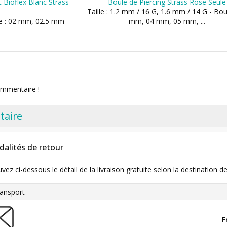
 Bioflex Blanc Strass
Boule de Piercing Strass Rose Seule
Taille : 1.2 mm / 16 G, 1.6 mm / 14 G - Bou
ule : 02 mm, 02.5 mm
mm, 04 mm, 05 mm, ...
ommentaire !
taire
dalités de retour
uvez ci-dessous le détail de la livraison gratuite selon la destinatio
ansport
F