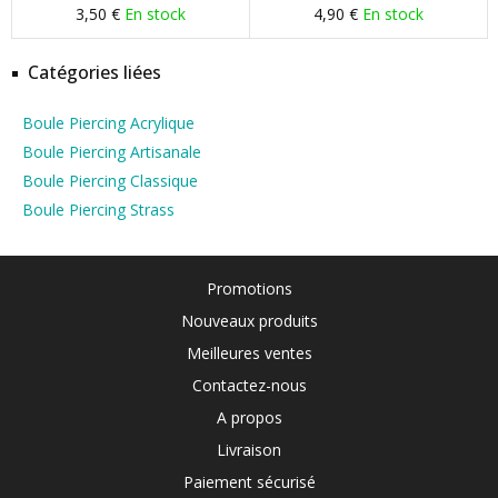
3,50 €
En stock
4,90 €
En stock
Catégories liées
Boule Piercing Acrylique
Boule Piercing Artisanale
Boule Piercing Classique
Boule Piercing Strass
Promotions
Nouveaux produits
Meilleures ventes
Contactez-nous
A propos
Livraison
Paiement sécurisé