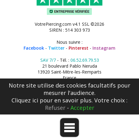
VotrePiercing.com v4.1 SSL ©2026
SIREN : 514 303 973
Nous suivre :
Facebook
-
Twitter
-
Pinterest
-
Instagram
SAV 7/7
- Tél. :
06.52.69.79.53
21 boulevard Pablo Neruda
13920 Saint-Mitre-les-Remparts
France
Notre site utilise des cookies facultatifs pour
mesurer l'audience.
Cliquez ici
pour en savoir plus. Votre choix :
Refuser
-
Accepter