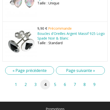
Taille : Unique
9,90 €
Précommande
Boucles d'Oreilles Argent Massif 925 Logo
Spade Noir & Blanc
Taille : Standard
« Page précédente
Page suivante »
1
2
3
4
5
6
7
8
9
Promotions