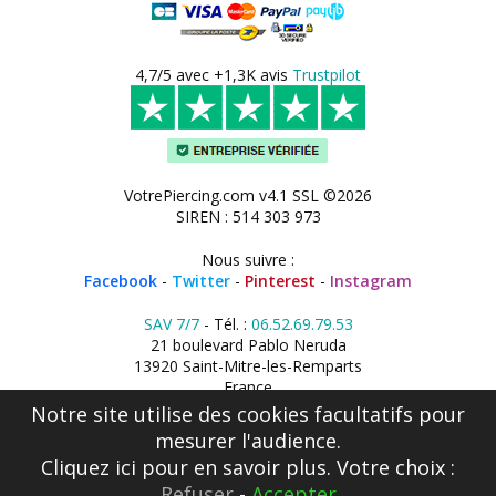
4,7/5 avec +1,3K avis
Trustpilot
VotrePiercing.com v4.1 SSL ©2026
SIREN : 514 303 973
Nous suivre :
Facebook
-
Twitter
-
Pinterest
-
Instagram
SAV 7/7
- Tél. :
06.52.69.79.53
21 boulevard Pablo Neruda
13920 Saint-Mitre-les-Remparts
France
Notre site utilise des cookies facultatifs pour
mesurer l'audience.
Cliquez ici
pour en savoir plus. Votre choix :
Refuser
-
Accepter