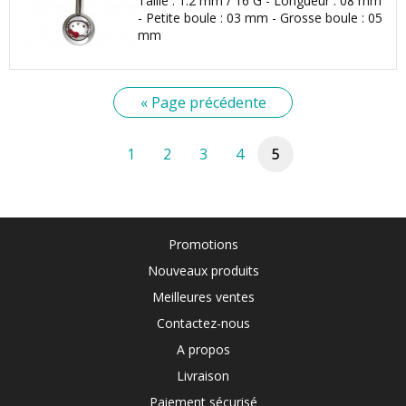
Taille : 1.2 mm / 16 G - Longueur : 08 mm
- Petite boule : 03 mm - Grosse boule : 05
mm
« Page précédente
1
2
3
4
5
Promotions
Nouveaux produits
Meilleures ventes
Contactez-nous
A propos
Livraison
Paiement sécurisé