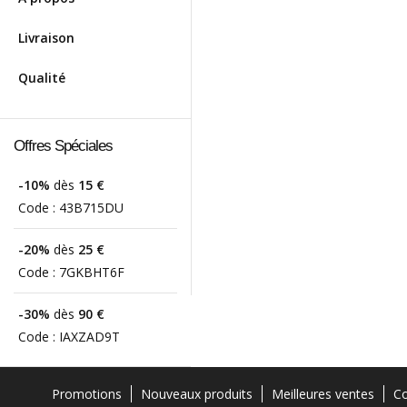
Livraison
Qualité
Offres Spéciales
-10%
dès
15 €
Code :
43B715DU
-20%
dès
25 €
Code :
7GKBHT6F
-30%
dès
90 €
Code :
IAXZAD9T
Promotions
Nouveaux produits
Meilleures ventes
Co