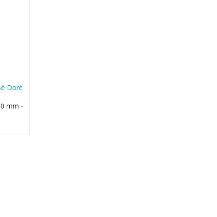
sé Doré
 10 mm -