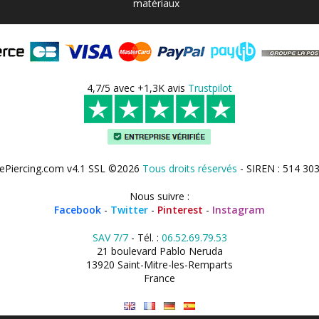
matériaux
4,7/5 avec +1,3K avis
Trustpilot
ePiercing.com v4.1 SSL ©2026
Tous droits réservés
- SIREN : 514 30
Nous suivre :
Facebook
-
Twitter
-
Pinterest
-
Instagram
SAV 7/7
- Tél. :
06.52.69.79.53
21 boulevard Pablo Neruda
13920 Saint-Mitre-les-Remparts
France