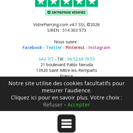
VotrePiercing.com v4.1 SSL ©2026
SIREN : 514 303 973
Nous suivre :
Facebook
-
Twitter
-
Pinterest
-
Instagram
SAV 7/7
- Tél. :
06.52.69.79.53
21 boulevard Pablo Neruda
13920 Saint-Mitre-les-Remparts
France
Notre site utilise des cookies facultatifs pour
mesurer l'audience.
Cliquez ici
pour en savoir plus. Votre choix :
Refuser
-
Accepter