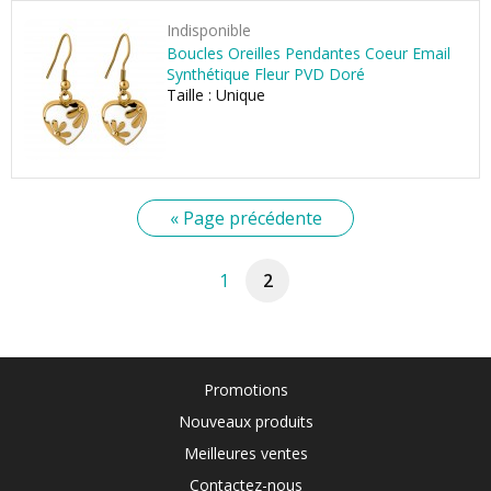
Indisponible
Boucles Oreilles Pendantes Coeur Email
Synthétique Fleur PVD Doré
Taille : Unique
« Page précédente
1
2
Promotions
Nouveaux produits
Meilleures ventes
Contactez-nous