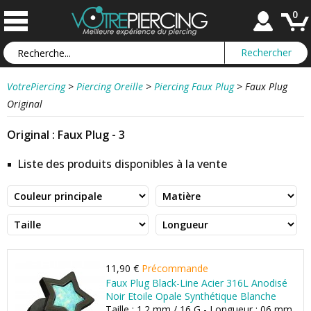
0
VotrePiercing
>
Piercing Oreille
>
Piercing Faux Plug
>
Faux Plug
Original
Original : Faux Plug - 3
Liste des produits disponibles à la vente
11,90 €
Précommande
Faux Plug Black-Line Acier 316L Anodisé
Noir Etoile Opale Synthétique Blanche
Taille : 1.2 mm / 16 G - Longueur : 06 mm