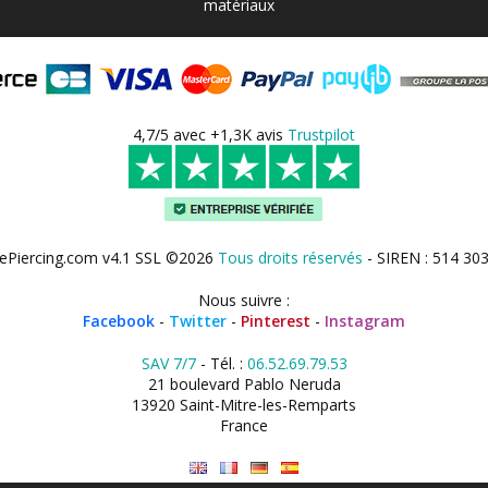
matériaux
4,7/5 avec +1,3K avis
Trustpilot
ePiercing.com v4.1 SSL ©2026
Tous droits réservés
- SIREN : 514 30
Nous suivre :
Facebook
-
Twitter
-
Pinterest
-
Instagram
SAV 7/7
- Tél. :
06.52.69.79.53
21 boulevard Pablo Neruda
13920 Saint-Mitre-les-Remparts
France