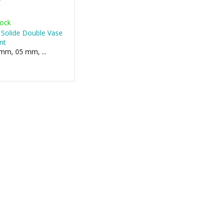
tock
e Solide Double Vase
nt
mm, 05 mm, ...