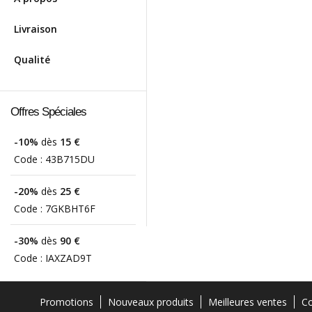
Livraison
Qualité
Offres Spéciales
-10%
dès
15 €
Code :
43B715DU
-20%
dès
25 €
Code :
7GKBHT6F
-30%
dès
90 €
Code :
IAXZAD9T
Promotions
Nouveaux produits
Meilleures ventes
Co