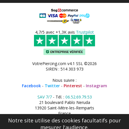
4,7/5 avec +1,3K avis
Trustpilot
VotrePiercing.com v4.1 SSL ©2026
SIREN : 514 303 973
Nous suivre :
Facebook
-
Twitter
-
Pinterest
-
Instagram
SAV 7/7
- Tél. :
06.52.69.79.53
21 boulevard Pablo Neruda
13920 Saint-Mitre-les-Remparts
France
Notre site utilise des cookies facultatifs pour
mesurer l'audience.