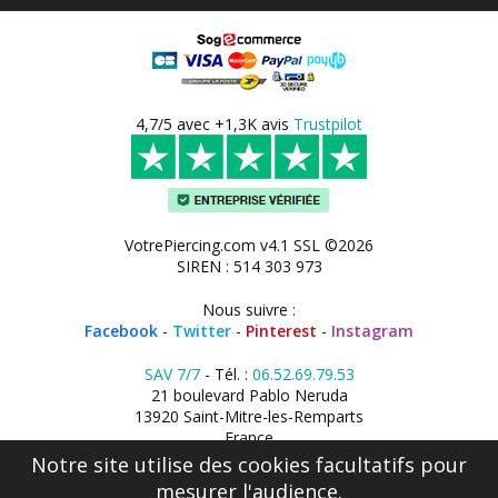
4,7/5 avec +1,3K avis
Trustpilot
VotrePiercing.com v4.1 SSL ©2026
SIREN : 514 303 973
Nous suivre :
Facebook
-
Twitter
-
Pinterest
-
Instagram
SAV 7/7
- Tél. :
06.52.69.79.53
21 boulevard Pablo Neruda
13920 Saint-Mitre-les-Remparts
France
Notre site utilise des cookies facultatifs pour
mesurer l'audience.