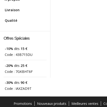
Livraison
Qualité
Offres Spéciales
-10%
dès
15 €
Code :
43B715DU
-20%
dès
25 €
Code :
7GKBHT6F
-30%
dès
90 €
Code :
IAXZAD9T
Promotions
Nouveaux produits
Meilleures ventes
Co