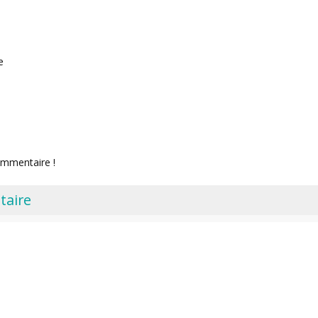
e
ommentaire !
taire