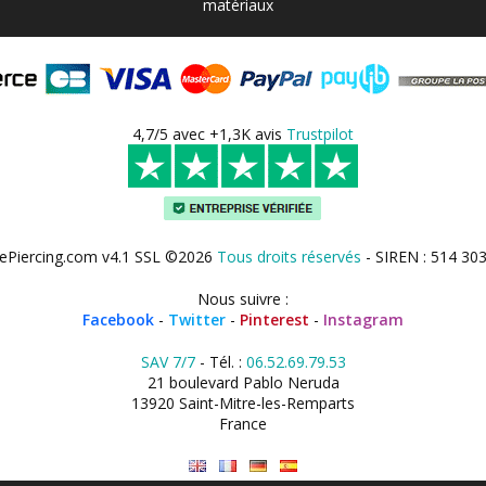
matériaux
4,7/5 avec +1,3K avis
Trustpilot
ePiercing.com v4.1 SSL ©2026
Tous droits réservés
- SIREN : 514 30
Nous suivre :
Facebook
-
Twitter
-
Pinterest
-
Instagram
SAV 7/7
- Tél. :
06.52.69.79.53
21 boulevard Pablo Neruda
13920 Saint-Mitre-les-Remparts
France