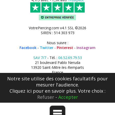
VotrePiercing.com v4.1 SSL ©2026
SIREN : 514 303 973
Nous suivre :
Facebook
-
Twitter
-
Pinterest
-
Instagram
SAV 7/7
- Tél. :
06.52.69.79.53
21 boulevard Pablo Neruda
13920 Saint-Mitre-les-Remparts
France
Notre site utilise des cookies facultatifs pour
mesurer l'audience.
Cliquez ici
pour en savoir plus. Votre choix :
Refuser
-
Accepter