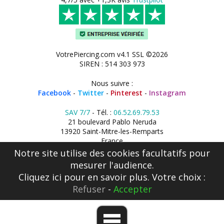
VotrePiercing.com v4.1 SSL ©2026
SIREN : 514 303 973
Nous suivre :
Facebook
-
Twitter
-
Pinterest
-
Instagram
SAV 7/7
- Tél. :
06.52.69.79.53
21 boulevard Pablo Neruda
13920 Saint-Mitre-les-Remparts
France
Notre site utilise des cookies facultatifs pour
mesurer l'audience.
Cliquez ici
pour en savoir plus. Votre choix :
Refuser
-
Accepter