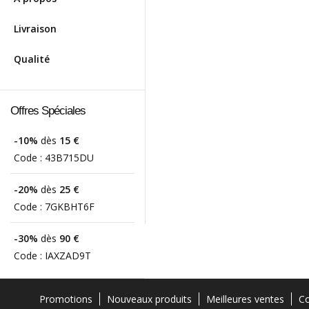
Livraison
Qualité
Offres Spéciales
-10%
dès
15 €
Code :
43B715DU
-20%
dès
25 €
Code :
7GKBHT6F
-30%
dès
90 €
Code :
IAXZAD9T
Promotions
Nouveaux produits
Meilleures ventes
Co