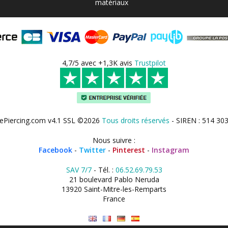
matériaux
4,7/5 avec +1,3K avis
Trustpilot
ePiercing.com v4.1 SSL ©2026
Tous droits réservés
- SIREN : 514 30
Nous suivre :
Facebook
-
Twitter
-
Pinterest
-
Instagram
SAV 7/7
- Tél. :
06.52.69.79.53
21 boulevard Pablo Neruda
13920 Saint-Mitre-les-Remparts
France