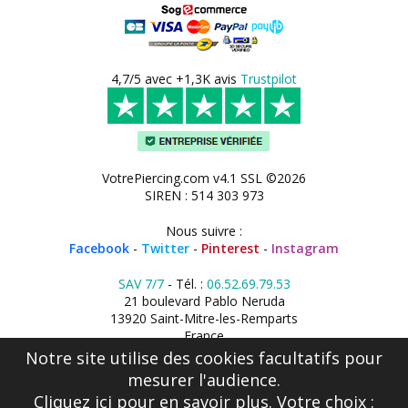
4,7/5 avec +1,3K avis
Trustpilot
VotrePiercing.com v4.1 SSL ©2026
SIREN : 514 303 973
Nous suivre :
Facebook
-
Twitter
-
Pinterest
-
Instagram
SAV 7/7
- Tél. :
06.52.69.79.53
21 boulevard Pablo Neruda
13920 Saint-Mitre-les-Remparts
France
Notre site utilise des cookies facultatifs pour
mesurer l'audience.
Cliquez ici
pour en savoir plus. Votre choix :