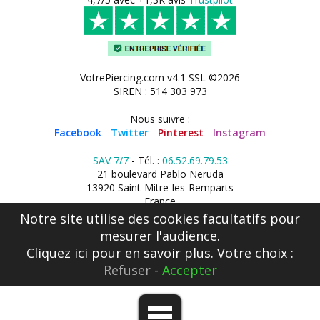
VotrePiercing.com v4.1 SSL ©2026
SIREN : 514 303 973
Nous suivre :
Facebook
-
Twitter
-
Pinterest
-
Instagram
SAV 7/7
- Tél. :
06.52.69.79.53
21 boulevard Pablo Neruda
13920 Saint-Mitre-les-Remparts
France
Notre site utilise des cookies facultatifs pour
mesurer l'audience.
Cliquez ici
pour en savoir plus. Votre choix :
Refuser
-
Accepter