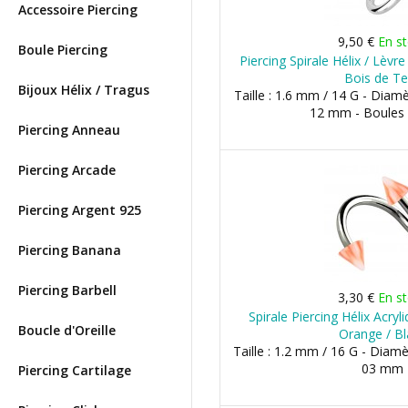
Accessoire Piercing
9,50 €
En s
Boule Piercing
Piercing Spirale Hélix / Lèv
Bois de T
Bijoux Hélix / Tragus
Taille : 1.6 mm / 14 G - Dia
12 mm - Boules
Piercing Anneau
Piercing Arcade
Piercing Argent 925
Piercing Banana
Piercing Barbell
3,30 €
En s
Spirale Piercing Hélix Acry
Boucle d'Oreille
Orange / B
Taille : 1.2 mm / 16 G - Diam
03 mm
Piercing Cartilage