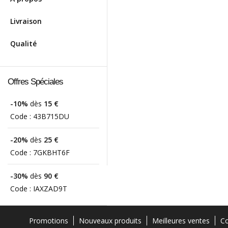
Livraison
Qualité
Offres Spéciales
-10%
dès
15 €
Code :
43B715DU
-20%
dès
25 €
Code :
7GKBHT6F
-30%
dès
90 €
Code :
IAXZAD9T
Promotions
Nouveaux produits
Meilleures ventes
Co