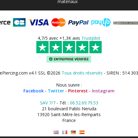
matériaux
4,7/5 avec +1,3K avis
Trustpilot
ePiercing.com v4.1 SSL ©2026
Tous droits réservés
- SIREN : 514 30
Nous suivre :
Facebook
-
Twitter
-
Pinterest
-
Instagram
SAV 7/7
- Tél. :
06.52.69.79.53
21 boulevard Pablo Neruda
13920 Saint-Mitre-les-Remparts
France