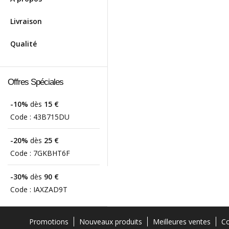
Livraison
Qualité
Offres Spéciales
-10%
dès
15 €
Code :
43B715DU
-20%
dès
25 €
Code :
7GKBHT6F
-30%
dès
90 €
Code :
IAXZAD9T
Promotions
Nouveaux produits
Meilleures ventes
Co