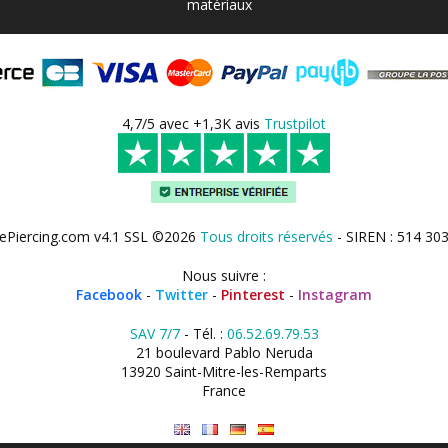
matériaux
4,7/5 avec +1,3K avis
Trustpilot
ePiercing.com v4.1 SSL ©2026
Tous droits réservés
- SIREN : 514 30
Nous suivre :
Facebook
-
Twitter
-
Pinterest
-
Instagram
SAV 7/7
- Tél. :
06.52.69.79.53
21 boulevard Pablo Neruda
13920 Saint-Mitre-les-Remparts
France