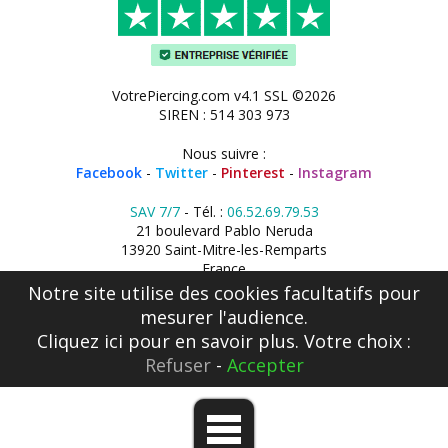
VotrePiercing.com v4.1 SSL ©2026
SIREN : 514 303 973
Nous suivre :
Facebook
-
Twitter
-
Pinterest
-
Instagram
SAV 7/7
- Tél. :
06.52.69.79.53
21 boulevard Pablo Neruda
13920 Saint-Mitre-les-Remparts
France
Notre site utilise des cookies facultatifs pour
mesurer l'audience.
Cliquez ici
pour en savoir plus. Votre choix :
Refuser
-
Accepter