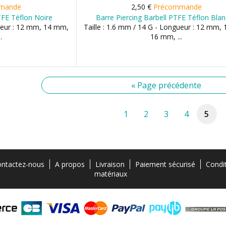
mande
2,50 €
Précommande
TFE Téflon Noire
Barre Piercing Barbell PTFE Téflon Bla
gueur : 12 mm, 14 mm,
Taille : 1.6 mm / 14 G - Longueur : 12 mm,
.
16 mm, ...
« Page précédente
1
2
3
4
5
ntactez-nous
A propos
Livraison
Paiement sécurisé
Condi
matériaux