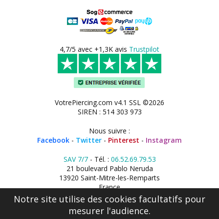
4,7/5 avec +1,3K avis
Trustpilot
VotrePiercing.com v4.1 SSL ©2026
SIREN : 514 303 973
Nous suivre :
Facebook
-
Twitter
-
Pinterest
-
Instagram
SAV 7/7
- Tél. :
06.52.69.79.53
21 boulevard Pablo Neruda
13920 Saint-Mitre-les-Remparts
France
Notre site utilise des cookies facultatifs pour
mesurer l'audience.