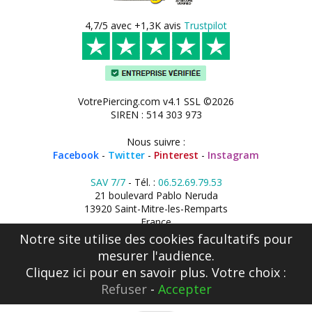
4,7/5 avec +1,3K avis
Trustpilot
VotrePiercing.com v4.1 SSL ©2026
SIREN : 514 303 973
Nous suivre :
Facebook
-
Twitter
-
Pinterest
-
Instagram
SAV 7/7
- Tél. :
06.52.69.79.53
21 boulevard Pablo Neruda
13920 Saint-Mitre-les-Remparts
France
Notre site utilise des cookies facultatifs pour
mesurer l'audience.
Cliquez ici
pour en savoir plus. Votre choix :
Refuser
-
Accepter