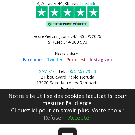
4,7/5 avec +1,3K avis
Trustpilot
VotrePiercing.com v4.1 SSL ©2026
SIREN : 514 303 973
Nous suivre :
Facebook
-
Twitter
-
Pinterest
-
Instagram
SAV 7/7
- Tél. :
06.52.69.79.53
21 boulevard Pablo Neruda
13920 Saint-Mitre-les-Remparts
France
Notre site utilise des cookies facultatifs pour
mesurer l'audience.
Cliquez ici
pour en savoir plus. Votre choix :
Refuser
-
Accepter