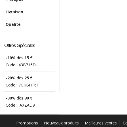
Livraison
Qualité
Offres Spéciales
-10%
dès
15 €
Code :
43B715DU
-20%
dès
25 €
Code :
7GKBHT6F
-30%
dès
90 €
Code :
IAXZAD9T
Promotions
Nouveaux produits
Meilleures ventes
Co