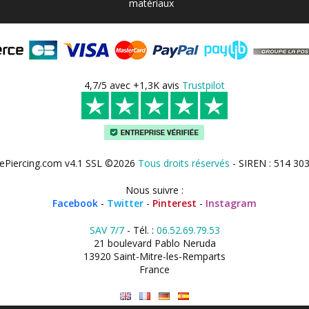
matériaux
4,7/5 avec +1,3K avis
Trustpilot
ePiercing.com v4.1 SSL ©2026
Tous droits réservés
- SIREN : 514 30
Nous suivre :
Facebook
-
Twitter
-
Pinterest
-
Instagram
SAV 7/7
- Tél. :
06.52.69.79.53
21 boulevard Pablo Neruda
13920 Saint-Mitre-les-Remparts
France