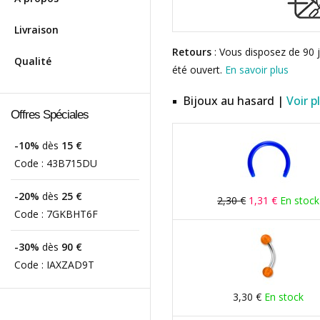
Livraison
Retours
: Vous disposez de 90 j
Qualité
été ouvert.
En savoir plus
Bijoux au hasard |
Voir p
Offres Spéciales
-10%
dès
15 €
Code :
43B715DU
-20%
dès
25 €
2,30 €
1,31 €
En stock
Code :
7GKBHT6F
-30%
dès
90 €
Code :
IAXZAD9T
3,30 €
En stock