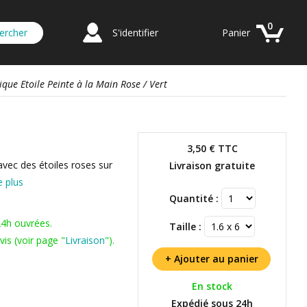
0
S'identifier
Panier
ique Etoile Peinte à la Main Rose / Vert
3,50 €
TTC
avec des étoiles roses sur
Livraison gratuite
e plus
Quantité :
24h ouvrées.
Taille :
is (voir page "
Livraison
").
En stock
Expédié sous 24h