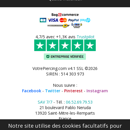
4,7/5 avec +1,3K avis
Trustpilot
VotrePiercing.com v4.1 SSL ©2026
SIREN : 514 303 973
Nous suivre :
Facebook
-
Twitter
-
Pinterest
-
Instagram
SAV 7/7
- Tél. :
06.52.69.79.53
21 boulevard Pablo Neruda
13920 Saint-Mitre-les-Remparts
France
Notre site utilise des cookies facultatifs pour