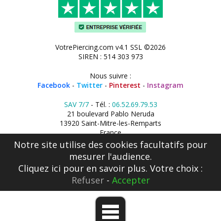
VotrePiercing.com v4.1 SSL ©2026
SIREN : 514 303 973
Nous suivre :
Facebook
-
Twitter
-
Pinterest
-
Instagram
SAV 7/7
- Tél. :
06.52.69.79.53
21 boulevard Pablo Neruda
13920 Saint-Mitre-les-Remparts
France
Notre site utilise des cookies facultatifs pour
mesurer l'audience.
Cliquez ici
pour en savoir plus. Votre choix :
Refuser
-
Accepter