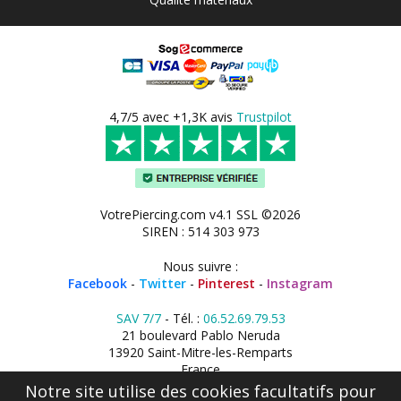
4,7/5 avec +1,3K avis
Trustpilot
VotrePiercing.com v4.1 SSL ©2026
SIREN : 514 303 973
Nous suivre :
Facebook
-
Twitter
-
Pinterest
-
Instagram
SAV 7/7
- Tél. :
06.52.69.79.53
21 boulevard Pablo Neruda
13920 Saint-Mitre-les-Remparts
France
Notre site utilise des cookies facultatifs pour