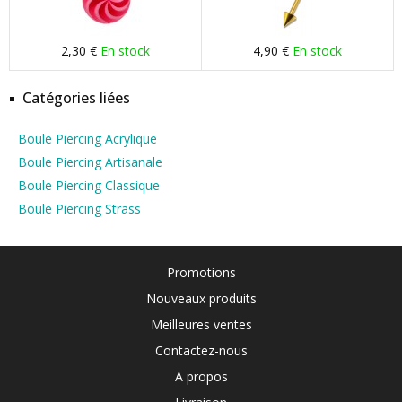
2,30 €
En stock
4,90 €
En stock
Catégories liées
Boule Piercing Acrylique
Boule Piercing Artisanale
Boule Piercing Classique
Boule Piercing Strass
Promotions
Nouveaux produits
Meilleures ventes
Contactez-nous
A propos