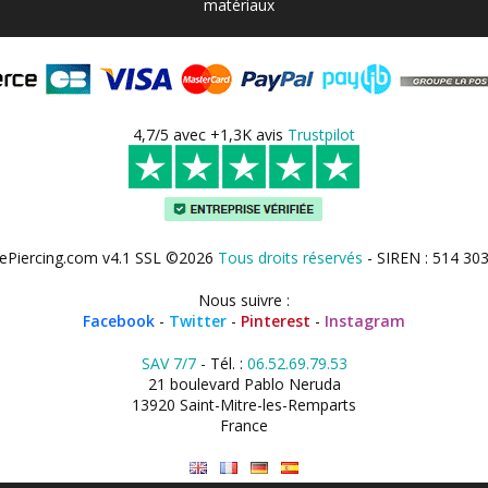
matériaux
4,7/5 avec +1,3K avis
Trustpilot
ePiercing.com v4.1 SSL ©2026
Tous droits réservés
- SIREN : 514 30
Nous suivre :
Facebook
-
Twitter
-
Pinterest
-
Instagram
SAV 7/7
- Tél. :
06.52.69.79.53
21 boulevard Pablo Neruda
13920 Saint-Mitre-les-Remparts
France