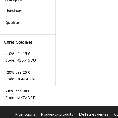
Livraison
Qualité
Offres Spéciales
-10%
dès
15 €
Code :
43B715DU
-20%
dès
25 €
Code :
7GKBHT6F
-30%
dès
90 €
Code :
IAXZAD9T
Promotions
Nouveaux produits
Meilleures ventes
Co