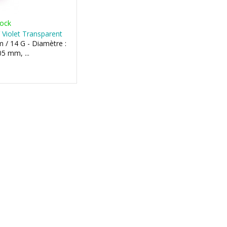
tock
 Violet Transparent
m / 14 G - Diamètre :
5 mm, ...