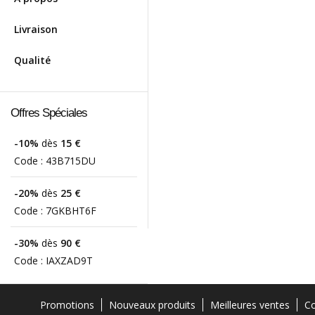
Livraison
Qualité
Offres Spéciales
-10%
dès
15 €
Code :
43B715DU
-20%
dès
25 €
Code :
7GKBHT6F
-30%
dès
90 €
Code :
IAXZAD9T
Promotions
Nouveaux produits
Meilleures ventes
Co