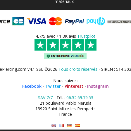
matériaux
4,7/5 avec +1,3K avis
Trustpilot
ePiercing.com v4.1 SSL ©2026
Tous droits réservés
- SIREN : 514 30
Nous suivre :
Facebook
-
Twitter
-
Pinterest
-
Instagram
SAV 7/7
- Tél. :
06.52.69.79.53
21 boulevard Pablo Neruda
13920 Saint-Mitre-les-Remparts
France