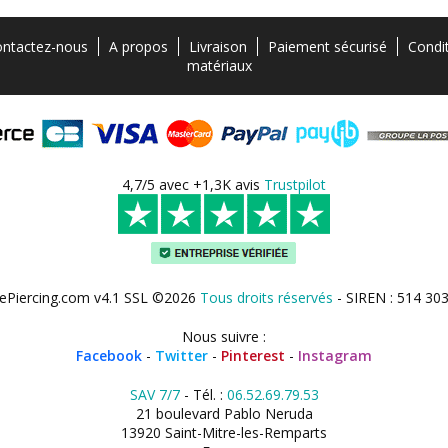
ntactez-nous
A propos
Livraison
Paiement sécurisé
Condi
matériaux
4,7/5 avec +1,3K avis
Trustpilot
ePiercing.com v4.1 SSL ©2026
Tous droits réservés
- SIREN : 514 30
Nous suivre :
Facebook
-
Twitter
-
Pinterest
-
Instagram
SAV 7/7
- Tél. :
06.52.69.79.53
21 boulevard Pablo Neruda
13920 Saint-Mitre-les-Remparts