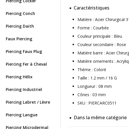
Piercing Clicker
Caractéristiques
Piercing Conch
Matière : Acier Chirurgical
Piercing Daith
Forme : Courbée
Couleur principale : Bleu
Faux Piercing
Couleur secondaire : Rose
Piercing Faux Plug
Matière barre : Acier Chirur
Matière ornements : Acryli
Piercing Fer à Cheval
Thème : Coloré
Piercing Hélix
Taille : 1.2 mm / 16 G
Longueur : 08 mm
Piercing Industriel
Cônes : 03 mm
Piercing Labret / Lèvre
SKU : PIERCARC0511
Piercing Langue
Dans la même catégorie
Piercing Microdermal