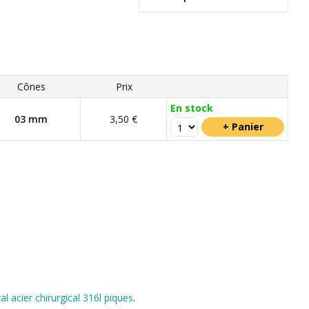
Cônes
Prix
En stock
03 mm
3,50 €
al acier chirurgical 316l piques
.