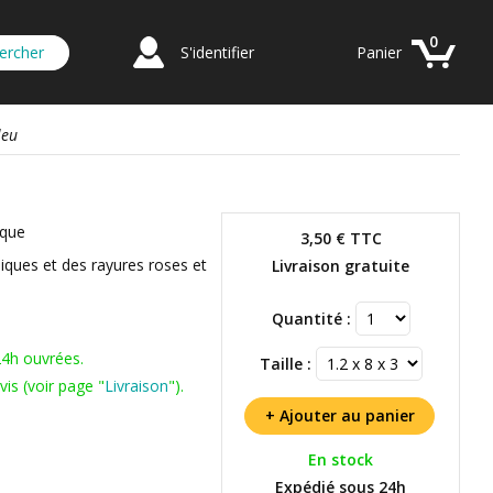
0
S'identifier
Panier
leu
ique
3,50 €
TTC
iques et des rayures roses et
Livraison gratuite
Quantité :
24h ouvrées.
Taille :
is (voir page "
Livraison
").
En stock
Expédié sous 24h