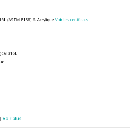
 316L (ASTM F138) & Acrylique
Voir les certificats
gical 316L
que
 |
Voir plus