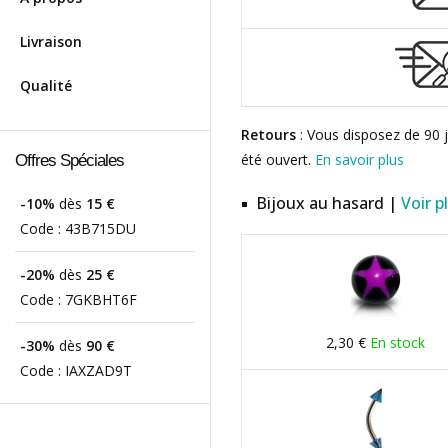
Livraison
Qualité
Retours
: Vous disposez de 90 j
été ouvert.
En savoir plus
Offres Spéciales
Bijoux au hasard |
Voir p
-10%
dès
15 €
Code :
43B715DU
-20%
dès
25 €
Code :
7GKBHT6F
2,30 €
En stock
-30%
dès
90 €
Code :
IAXZAD9T