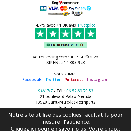
4,7/5 avec +1,3K avis
Trustpilot
VotrePiercing.com v4.1 SSL ©2026
SIREN : 514 303 973
Nous suivre :
Facebook
-
Twitter
-
Pinterest
-
Instagram
SAV 7/7
- Tél. :
06.52.69.79.53
21 boulevard Pablo Neruda
13920 Saint-Mitre-les-Remparts
France
Notre site utilise des cookies facultatifs pour
mesurer l'audience.
Cliquez ici
pour en savoir plus. Votre choix :